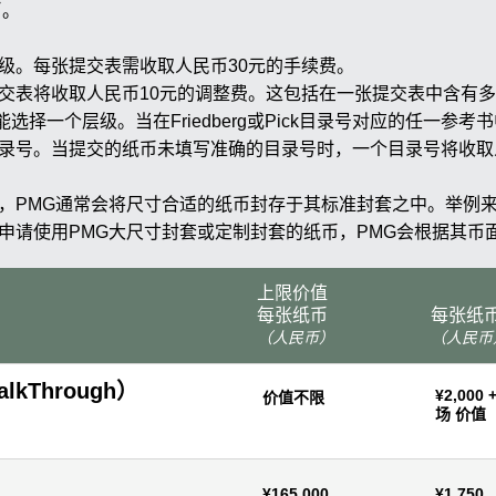
币。
级。每张提交表需收取人民币30元的手续费。
提交表将收取人民币10元的调整费。这包括在一张提交表中含有
择一个层级。当在Friedberg或Pick目录号对应的任一参
Pick目录号。当提交的纸币未填写准确的目录号时，一个目录号将
套，PMG通常会将尺寸合适的纸币封存于其标准封套之中。举例
申请使用PMG大尺寸封套或定制封套的纸币，PMG会根据其币
上限价值
每张纸币
每张纸
（人民币）
（人民币
lkThrough）
¥2,000
价值不限
场 价值
¥165,000
¥1,750