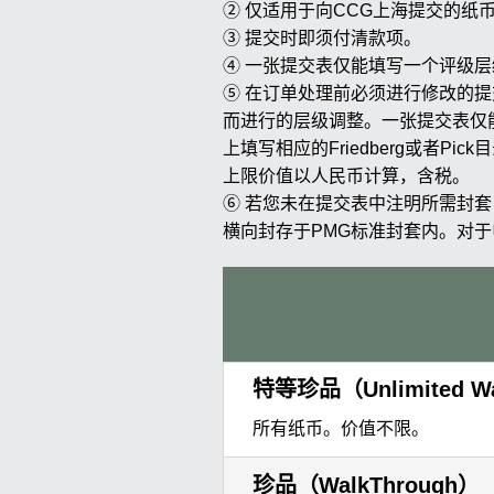
② 仅适用于向CCG上海提交的纸
③ 提交时即须付清款项。
④ 一张提交表仅能填写一个评级层
⑤ 在订单处理前必须进行修改的
而进行的层级调整。一张提交表仅能选
上填写相应的Friedberg或者
上限价值以人民币计算，含税。
⑥ 若您未在提交表中注明所需封
横向封存于PMG标准封套内。对于
特等珍品（Unlimited Wa
所有纸币。价值不限。
珍品（WalkThrough）