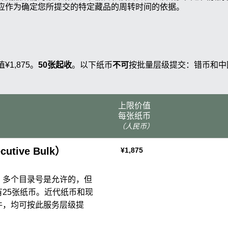
应作为确定您所提交的特定藏品的周转时间的依据。
¥1,875。
50张起收
。以下纸币
不可
按批量层级提交：错币和中国
上限价值
每张纸币
（人民币）
tive Bulk）
¥1,875
。多个目录号是允许的，但
25张纸币。近代纸币和现
件，均可按此服务层级提