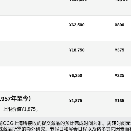
。
¥62,500
¥800
¥18,750
¥375
¥6,250
¥225
1957年至今）
¥1,875
¥165
上限价值¥1,875。
前CCG上海所接收的提交藏品的预计完成时间为准。周转时间
无
殊藏品所需的额外研究、节假日和展会日程以及诸多其它因素而