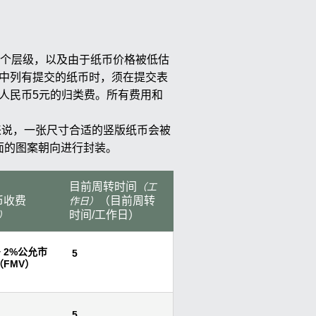
多个层级，以及由于纸币价格被低估
考书中列有提交的纸币时，须在提交表
收取人民币5元的归类费。所有费用和
来说，一张尺寸合适的竖版纸币会被
面的图案朝向进行封装。
目前周转时间
（工
币收费
（目前周转
作日）
时间/工作日）
）
 + 2%公允市
5
（FMV）
5