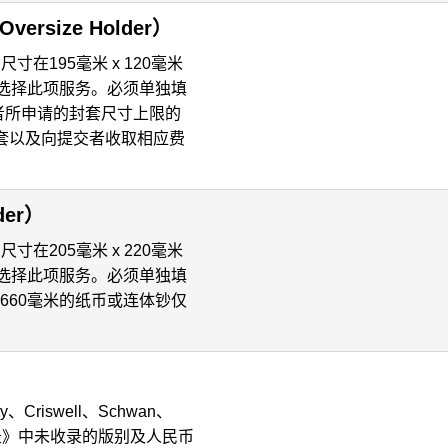
rsize Holder）
寸在195毫米 x 120毫米
，请选择此项服务。必须单独填
者所申请的封套尺寸上限的
套以及向提交者收取相应费
der）
寸在205毫米 x 220毫米
，请选择此项服务。必须单独填
 660毫米的纸币或连体钞仅
、Criswell、Schwan、
准目录》中未收录的版别及人民币