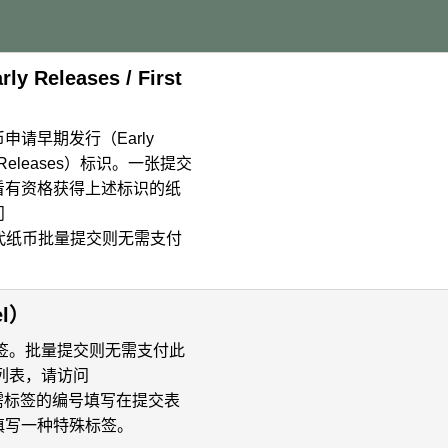
Releases / First
请早期发行（Early
t Releases）标识。一张提交
看有资格获得上述标识的纸
问
代纸币批量提交则无需支付
el）
签。批量提交则无需支付此
列表，请访问
需标签的编号填写在提交表
填写一种特殊标签。