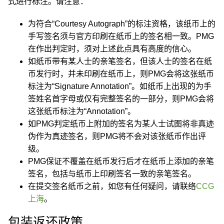
式进行标注。请注意：
为符合“Courtesy Autograph”的标注资格，该纸币上的
手写签名须与官方印刷在纸币上的签名相一致。PMG
在作出判定时，须对上述此点具有高度的信心。
如纸币带有某人士的亲笔签名，但该人士的签名在纸
币发行时，并未印刷在纸币上，则PMG会将这张纸币
标注为“Signature Annotation”。如纸币上出现的为手
签姓名首字母或仅有完整签名的一部分，则PMG会将
这张纸币标注为“Annotation”。
如PMG判定纸币上附加的签名为某人士试图将非真迹
伪作为真迹签名，则PMG将不会对该张纸币作出评
级。
PMG保证不覆盖在纸币发行后才在纸币上添加的亲笔
签名，包括与纸币上印刷签名一致的亲笔签名。
在提交签名纸币之前，如您有任何疑问，请联络
CCG
上海
。
包装返还政策