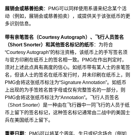
展销会或慈善拍卖
：PMG可以同样使用系谱来纪念某个活
动（例如，展销会或慈善拍卖），或提供关于该张纸币的更
多识别信息。
带有亲笔签名（Courtesy Autograph）、飞行人员签名
（Short Snorter）和其他签名标记的纸币
：为符合
“Courtesy Autograph”的标注资格，该纸币上的手写签名须
与官方印刷在纸币上的签名相一致。PMG在作出判定时，
须对上述此点具有高度的信心。如纸币带有某人士的亲笔签
名，但该人士的签名在纸币发行时，并未印刷在纸币上，则
PMG会将这张纸币标注为“Signature Annotation”。如纸币
上出现的为手签姓名首字母或仅有完整签名的一部分，则
PMG会将这张纸币标注为“Annotation”。飞行人员签名
（Short Snorter）是一种由在飞行器中一同飞行的人员于纸
币上留下的签名标记，这种签名标记通常由二战中的美国士
兵在美国纸币上留下。
重要日期
：PMG可以将某个周年、生日或纪念场合（例如