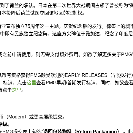
到了荷兰的承认。日本在第二次世界大战期间占领了曾被称为“
日本投降后荷兰试图夺回该地区的控制权。
西亚宣布独立75周年这一主题，庆贺纪念钞的发行。标签上的城
中即有民族独立纪念碑。这座方尖碑位于雅加达，纪念了印度尼
1日或之前申请使用，则无需支付额外费用。如欲了解更多关于PMG
币有资格获得PMG颇受欢迎的EARLY RELEASES（早期发行
发行）标识。点击
这里
查看PMG早期/首期发行标识。同时，如欲查
请点击
这里
。
（Modern）
或更高层级提交。
评级。
在PMG提交表上勾选
“
退回包装物料（Return Packaging）
”
。此