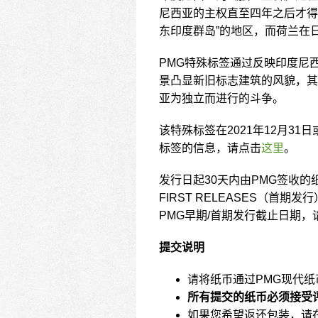
尼西亚的主权直至四年之后才得
东印度群岛”的地区，而荷兰在
PMG特殊标签通过反映印度尼
景凸显新旧
标志建筑
的风貌，其
亚为独立而进行的斗争。
该特殊标签在2021年12月3
标签的信息，请点击
这里
。
发行日起30天内由PMG签收的纸
FIRST RELEASES（首期
PMG早期/首期发行截止日期，
提交说明
请将纸币通过
PMG现代纸币
所有提交的纸币必须接受
如果您希望返还包装，请