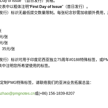
Day of Issue”（首日发行）资格。
交表中以粗体注明“
First Day of Issue
”（首日发行）。
Issue”（首日发行）标识无最低提交数量限制。每张纪念钞需加收额外费用
张
元/张
元/张
：35元/张
ssue”（首日发行）标识可用于印度尼西亚独立75周年#0188特殊标签，或P
表中注明您所希望使用的标签。
定制PMG特殊标签，请联络
我们的亚洲业务拓展总监
：
zhao@pmgnotes.cn
或(+86) 156-1839-8207