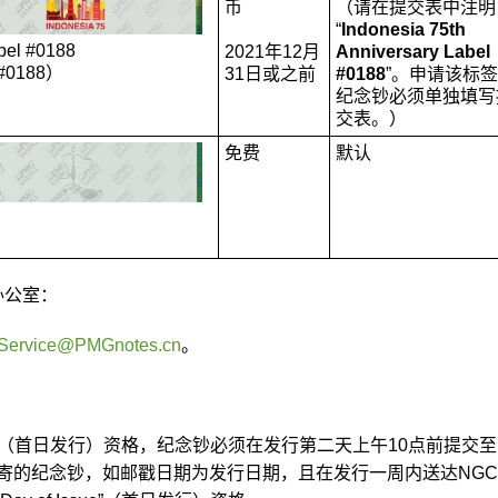
币
（请在提交表中注明
“
Indonesia 75th
abel #0188
2021年12月
Anniversary Label
0188）
31日或之前
#0188
”。申请该标
纪念钞必须单独填写
交表。）
免费
默认
办公室：
Service@PMGnotes.cn
。
f Issue”（首日发行）资格，纪念钞必须在发行第二天上午10点前提交至
邮寄的纪念钞，如邮戳日期为发行日期，且在发行一周内送达NG