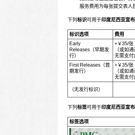
服务费用为每张提交表
人
下列
标识
可用于
印度尼西亚宣布
标识选项
费用
Early
+
￥35/张
Releases（早期发
（或如通
行）
无需支付
First Releases（首
+
￥35/张
期发行）
（或如通
无需支付
（无发行标识）
下列
标签
可用于
印度尼西亚宣布
标签选项