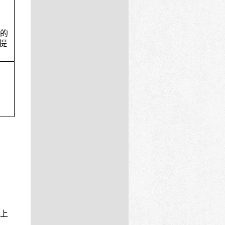
签的
提
C上