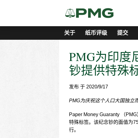
关于
纸币评级
提交
PMG为印度
钞提供特殊
发布 于 2020/9/17
PMG为庆祝这个人口大国独立
Paper Money Guara
特殊标签。该纪念钞的面值为75
行。