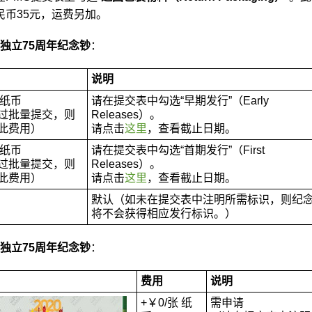
民币35元
，运费另加。
独立75周年纪念钞
：
说明
 纸币
请在提交表中勾选
“早期发行”（Early
过批量提交，则
Releases）
。
此费用）
请点击
这里
，查看截止日期。
 纸币
请在提交表中勾选
“首期发行”（First
过批量提交，则
Releases）
。
此费用）
请点击
这里
，查看截止日期。
默认
（如未在提交表中注明所需标识，则纪
将不会获得相应发行标识。）
独立75周年纪念钞
：
费用
说明
+
￥0
/张 纸
需申请