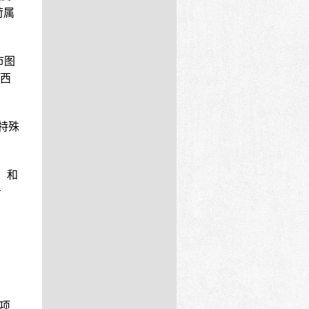
荷属
市图
西
特殊
）和
看
项