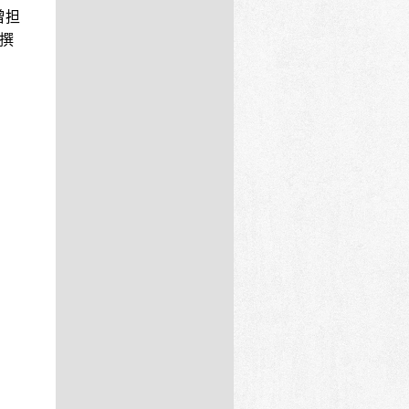
曾担
的撰