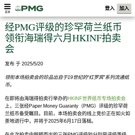
登入
加入
菜单
经PMG评级的珍罕荷兰纸币
领衔海瑞得六月HKINF拍卖
会
发布 于 2025/5/20
领衔本场拍卖会的珍品出自于19世纪的“红罗宾”系列流通纸
币。
在即将由海瑞得拍卖行举办的
HKINF世界纸币专场拍卖会
上，三张经Paper Money Guaranty（PMG）评级的珍罕荷
兰纸币备受瞩目。目前，本场拍卖会的线上竞价正在如火如
荼地进行中，并将于2025年6月17日落槌。
在此次拍卖中脱颖而出的三张PMG评级钞分别是评级等级