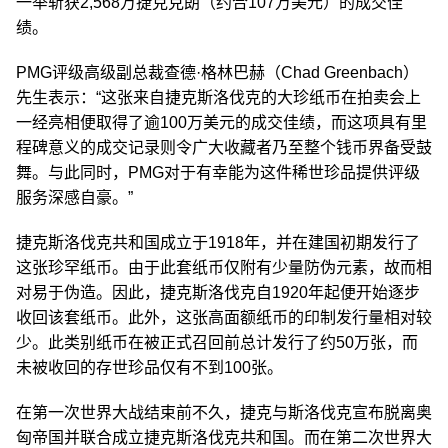
一举斩获2,568万捷克克朗（约合107万美元）的成交佳
绩。
PMG评级高级副总裁查德·格林巴赫（Chad Greenbach）
先生表示：“这张来自捷克斯洛伐克的大珍纸币在拍卖会上
一经亮相便取得了逾100万美元的成交佳绩，而这项具有里
程碑意义的成交记录则令广大收藏者乃至整个钱币界备受鼓
舞。与此同时，PMG对于有幸能为这件稀世珍品提供评级
服务深感自豪。”
捷克斯洛伐克共和国成立于1918年，并在建国初期发行了
这张珍罕纸币。由于此套纸币仅附有少量防伪元素，故而相
对易于伪造。因此，捷克斯洛伐克自1920年起便开始逐步
收回该套纸币。此外，这张高面额纸币的印制发行量相对较
少。此类别纸币在被正式召回前总计发行了约50万张，而
未被收回的存世珍品仅有不到100张。
在第一次世界大战结束前不久，捷克与斯洛伐克宣布脱离奥
匈帝国并联合成立捷克斯洛伐克共和国。而在第二次世界大