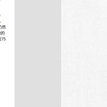
e
，
仍然
他的
75