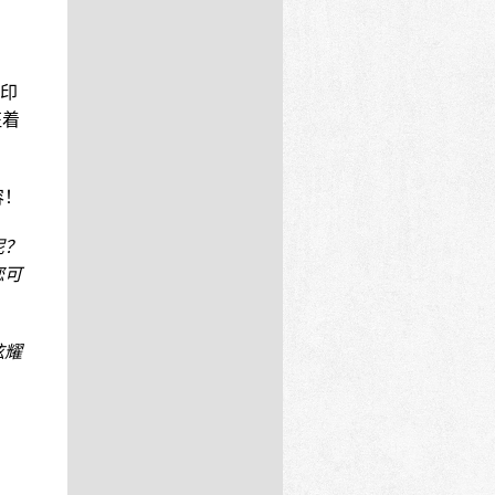
印
征着
容！
呢？
您可
炫耀