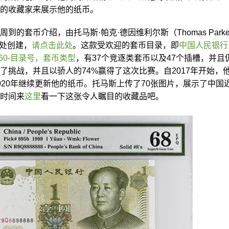
的收藏家来展示他的纸币。
的套币介绍，由托马斯·帕克·德因维利尔斯（Thomas Park
登记处创建，
请点击此处
。这款受欢迎的套币目录，即
中国人民银行
860-目录号，套币类型
，有37个竞逐类套币以及47个插槽，并且
了挑战，并且以骄人的74%赢得了这次比赛。自2017年开始，
20年继续更新他的纸币。托马斯上传了70张图片，展示了中国近
时间来
这里
看一下这张令人瞩目的收藏品吧。