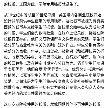
的钱币。正因为此，学院专用钱币就诞生了。
从19世纪中晚期至20世纪早期，美国境内各商业院校开始
设计并印刷供学生使用的专用钱币。这批钱币被视为有真实
面额的钱币并交给学生们托管。当钱币交给学生以完成功课
的时候，学生们会先数清数量、在账户上记录好、接着在院
校银行里存好。他们必须确保所有文件都真实无误。学生们
被分配与商业教育有关的类别广泛的作业。学生分别负责存
款部分的点收、付款、批出贷款、货物背书和抵押债券的折
扣、收受票据接收、不同货币兑换、自行发行钞票、账户内
的股票转移以及在特定时期宣布分红等等。倘若学生们功课
里表现优异，他们会受颁“优异奖”证书。优异奖证书通常制
作精美，以嘉许学生的优异表现。奖章常常还会有小量现金
奖励。此做法是为学生们将来投身真实商业社会解决面临问
题做准备，并确保有一批有实力的会计专业人员和商人支持
美国经济的增长并带领国家走向成功。
这些商业院校使用的钱币，就像同期其他不再使用的钱币一